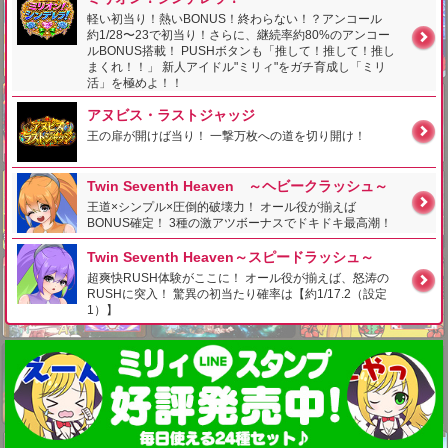
軽い初当り！熱いBONUS！終わらない！？アンコール
約1/28〜23で初当り！さらに、継続率約80%のアンコー
ルBONUS搭載！ PUSHボタンも「推して！推して！推し
まくれ！！」 新人アイドル"ミリィ"をガチ育成し「ミリ
活」を極めよ！！
アヌビス・ラストジャッジ
王の扉が開けば当り！ 一撃万枚への道を切り開け！
Twin Seventh Heaven ～ヘビークラッシュ～
王道×シンプル×圧倒的破壊力！ オール役が揃えば
BONUS確定！ 3種の激アツボーナスでドキドキ最高潮！
Twin Seventh Heaven～スピードラッシュ～
超爽快RUSH体験がここに！ オール役が揃えば、怒涛の
RUSHに突入！ 驚異の初当たり確率は【約1/17.2（設定
1）】