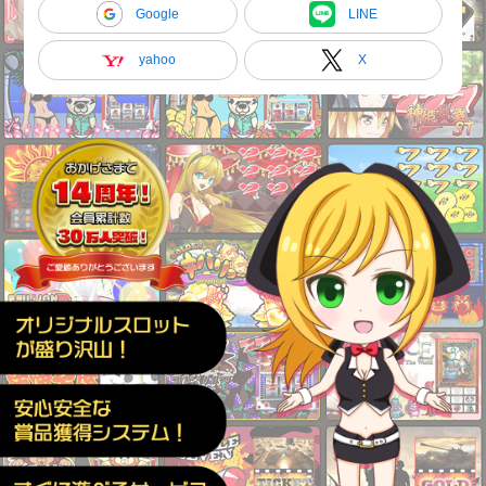
Google
LINE
yahoo
X