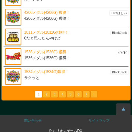
4206メダル(4206G) 獲得！
EDYほしい
4206メダル(4206G) 獲得！
1011メダル(1011G)獲得！
BlackJack
6だと思ったんやけど
1536メダル(1536G) 獲得！
ピピピ
1536メダル(1536G) 獲得！
1534メダル(1534G)獲得！
BlackJack
サクッと
1
2
3
4
5
6
7
›
問い合わせ
サイトマップ
© ミリオンゲームDX.