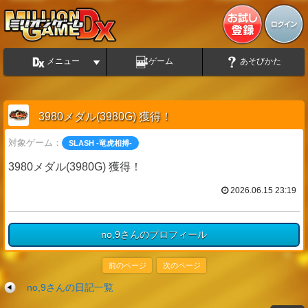
メニュー
ゲーム
あそびかた
3980メダル(3980G) 獲得！
対象ゲーム：
SLASH -竜虎相搏-
3980メダル(3980G) 獲得！
2026.06.15 23:19
no,9さんのプロフィール
前のページ
次のページ
no,9さんの日記一覧