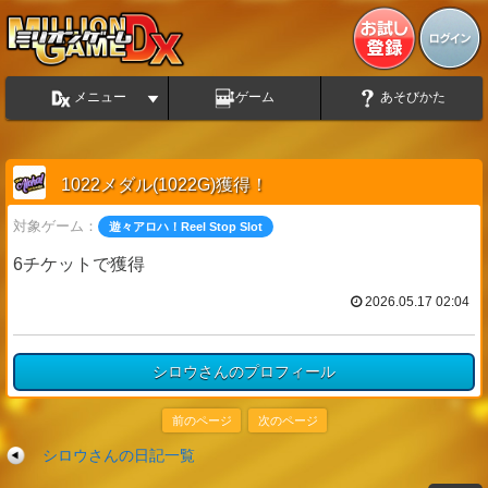
メニュー
ゲーム
あそびかた
1022メダル(1022G)獲得！
対象ゲーム：
遊々アロハ！Reel Stop Slot
6チケットで獲得
2026.05.17 02:04
シロウさんのプロフィール
前のページ
次のページ
シロウさんの日記一覧