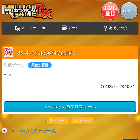
メニュー
ゲーム
あそびかた
3674メダル(3674G)獲得！
対象ゲーム：
天使か悪魔
^_^
2025.06.28 10:34
winwinさんのプロフィール
前のページ
次のページ
winwinさんの日記一覧