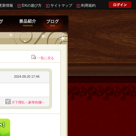
更新情報
DXの遊び方
サイトマップ
利用規約
一覧に戻る
2024.09.20 17:46
月下櫻乱～豪華絢爛～