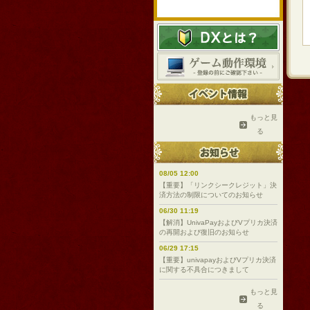
もっと見
る
08/05 12:00
【重要】「リンクシークレジット」決
済方法の制限についてのお知らせ
06/30 11:19
【解消】UnivaPayおよびVプリカ決済
の再開および復旧のお知らせ
06/29 17:15
【重要】univapayおよびVプリカ決済
に関する不具合につきまして
もっと見
る