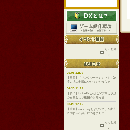
もっと見
る
08/05 12:00
【重要】「リンクシークレジット」決
済方法の制限についてのお知らせ
06/30 11:19
【解消】UnivaPayおよびVプリカ決済
の再開および復旧のお知らせ
06/29 17:15
【重要】univapayおよびVプリカ決済
に関する不具合につきまして
もっと見
る