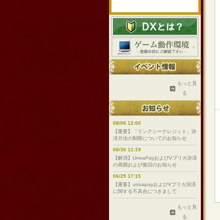
もっと見
る
08/06 12:00
【重要】「リンクシークレジット」決
済方法の制限についてのお知らせ
06/30 11:19
【解消】UnivaPayおよびVプリカ決済
の再開および復旧のお知らせ
06/29 17:15
【重要】univapayおよびVプリカ決済
に関する不具合につきまして
もっと見
る